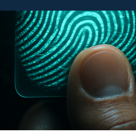
 vendre ou conserver une action?
la question qui revient le plus souvent
es investisseurs, débutants comme
mentés : est-ce que je vends ou…
rticle