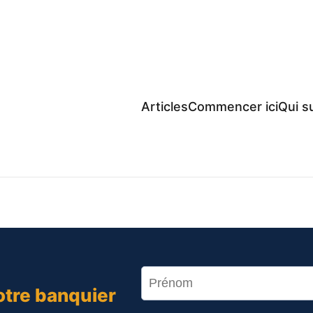
Articles
Commencer ici
Qui su
otre banquier