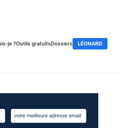
is-je ?
Outils gratuits
Dossiers
LÉONARD