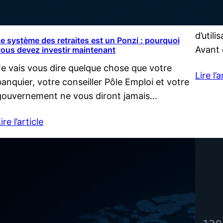
qui c’e
eToro 
d’util
e système des retraites est un Ponzi : pourquoi
Avant 
ous devez investir maintenant
Je vais vous dire quelque chose que votre
Lire l’a
banquier, votre conseiller Pôle Emploi et votre
gouvernement ne vous diront jamais…
ire l’article