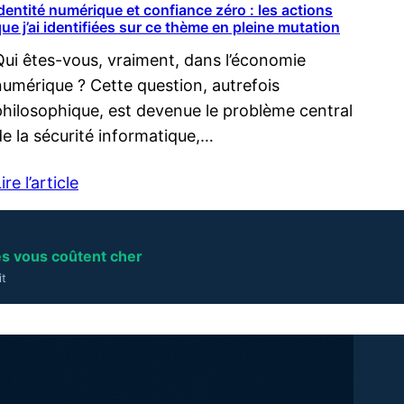
dentité numérique et confiance zéro : les actions
ue j’ai identifiées sur ce thème en pleine mutation
Qui êtes-vous, vraiment, dans l’économie
numérique ? Cette question, autrefois
philosophique, est devenue le problème central
de la sécurité informatique,…
ire l’article
es vous coûtent cher
it