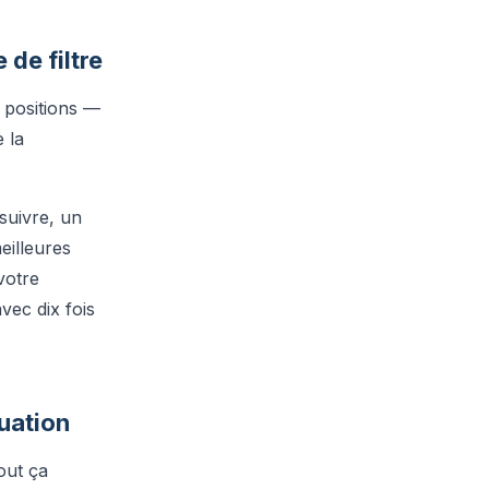
de filtre
 positions —
 la
suivre, un
eilleures
votre
vec dix fois
uation
out ça