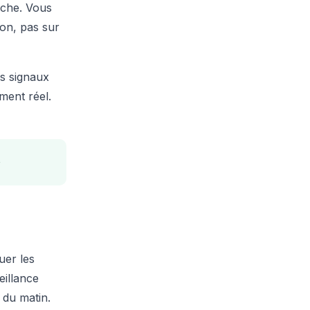
rche. Vous
ion, pas sur
es signaux
ment réel.
uer les
eillance
 du matin.