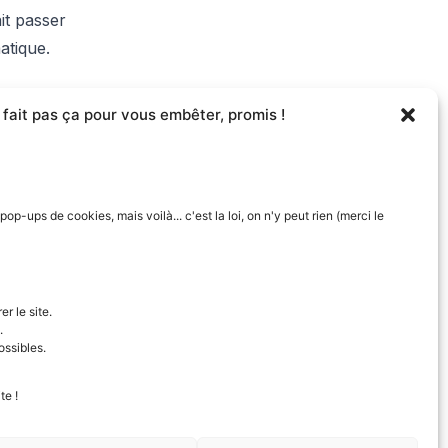
it passer
atique.
 fait pas ça pour vous embêter, promis !
-ups de cookies, mais voilà... c'est la loi, on n'y peut rien (merci le
r le site.
rte un risque de
.
s une garantie de
ossibles.
vestissement
te !