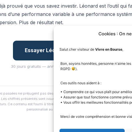
jà prouvé que vous savez investir. Léonard est l’outil qui fa
ions d’une performance variable à une performance systém
persion. Plus de résultat net.
Cookies : On ne
Salut cher visiteur de
Vivre en Bourse
,
Essayer Léonard gratuitement →
Bon, soyons honnêtes, personne n'aime les pop
30 jours gratuits — annulable en 1 clic — sans engagement
RGPD
).
Ces outils nous aident à :
• Comprendre ce qui vous plaît pour améliore
s passées ne préjugent pas des performances futures. Investir en bourse compo
• Assurer que tout fonctionne comme prévu
. Les chiffres présentés sont issus de backtests historiques et ne constituent pa
• Vous offrir les meilleures fonctionnalités p
uturs. Ce contenu est fourni à titre informatif et ne constitue pas un conseil en in
personnalisé au sens de la réglementation AMF.
Merci de votre compréhension et bonne visi