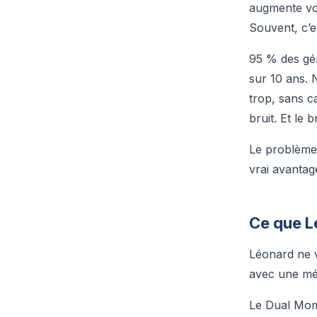
augmente vo
Souvent, c’es
95 % des gér
sur 10 ans. 
trop, sans ca
bruit. Et le 
Le problème 
vrai avantag
Ce que L
Léonard ne v
avec une mé
Le Dual Mome