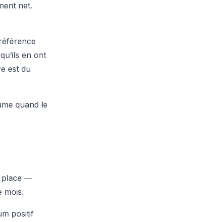
ment net.
 référence
u’ils en ont
re est du
lume quand le
e place —
 mois.
m positif