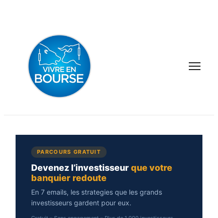
Aller
au
contenu
PARCOURS GRATUIT
Devenez l’investisseur
que votre
banquier redoute
En 7 emails, les strategies que les grands
investisseurs gardent pour eux.
Gratuit – Sans engagement – Plus de 1 000 investisseurs