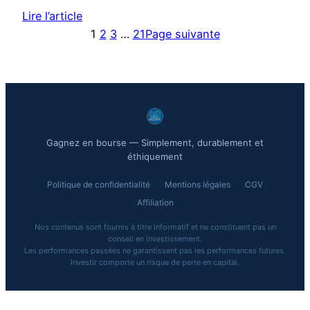
Lire l’article
1
2
3
…
21
Page suivante
Gagnez en bourse — Simplement, durablement et
éthiquement
Politique de confidentialité
Mentions légales
CGV
Affiliation
Nos contenus sont fournis à titre informatif et ne constituent pas un
conseil en investissement.
Les performances passées ne garantissent pas les performances futures.
Investir comporte un risque de perte en capital.