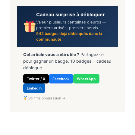
Cadeau surprise à débloquer
Valeur plusieurs centaines d'euros —
premiers arrivés, premiers servis.
542
badges déjà débloqués dans la
communauté.
Cet article vous a été utile ?
Partagez-le
pour gagner un badge. 10 badges = cadeau
débloqué.
Twitter / X
Facebook
WhatsApp
LinkedIn
Voir ma progression →