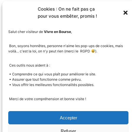
Nom
*
Cookies : On ne fait pas ça
pour vous embêter, promis !
E-mail
*
Salut cher visiteur de
Vivre en Bourse
,
Site web
Bon, soyons honnêtes, personne n'aime les pop-ups de cookies, mais
voilà... c'est la loi, on n'y peut rien (merci le RGPD
).
Enregistrer mon nom, mon e-mail et mon site
Ces outils nous aident à :
dans le navigateur pour mon prochain
• Comprendre ce qui vous plaît pour améliorer le site.
commentaire.
• Assurer que tout fonctionne comme prévu.
• Vous offrir les meilleures fonctionnalités possibles.
Prévenez-moi de tous les nouveaux
commentaires par e-mail.
Merci de votre compréhension et bonne visite !
Prévenez-moi de tous les nouveaux articles
par e-mail.
Accepter
Refuser