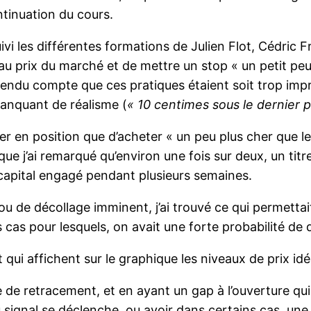
ntinuation du cours.
ivi les différentes formations de Julien Flot, Cédric 
t au prix du marché et de mettre un stop « un petit peu
 rendu compte que ces pratiques étaient soit trop imp
manquant de réalisme (
« 10 centimes sous le dernier p
er en position que d’acheter « un peu plus cher que le
 que j’ai remarqué qu’environ une fois sur deux, un titre
 capital engagé pendant plusieurs semaines.
ou de décollage imminent, j’ai trouvé ce qui permettai
s cas pour lesquels, on avait une forte probabilité de
ui affichent sur le graphique les niveaux de prix idé
ire de retracement, et en ayant un gap à l’ouverture qui
eau signal se déclenche, ou avoir dans certains cas, un