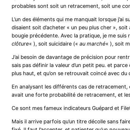
probables sont soit un retracement, soit une co
L’un des éléments qui me manquait lorsque j’ai su
disaient soit d’acheter « un peu plus cher », soi
bougie précédente. Avec la pratique, je me suis
clôture
« ), soit suicidaire («
au marché
« ), soit 
J’ai besoin de davantage de précision pour rentr
sais pas définir la valeur d’un petit peu. et parce
plus haut, et qu’on se retrouvait coincé avec du
En analysant les différents cas de retracement, 
avait une forte probabilité de retracement, et le
Ce sont mes fameux indicateurs Guépard et Filet q
Mais il arrive parfois qu’un titre décolle sans fa
fixé. Il faut l’accepter, et patienter qu’un nouv