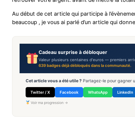
Au début de cet article qui participe à l’évènem
beaucoup , je vous ai parlé d’un article qui donne l
Cadeau surprise à débloquer
Valeur plusieurs centaines d'euros — premiers arri
639
badges déjà débloqués dans la communauté.
Cet article vous a été utile ?
Partagez-le pour gagner 
Twitter / X
Facebook
WhatsApp
LinkedIn
Voir ma progression →