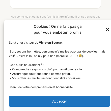
Nos contenus et outils sont fournis à titre informatif et ne tiennent pas
compte de votre situation personnelle.
Les performances passées ne garantissent pas les performances
Cookies : On ne fait pas ça
futures. Investir comporte un risque de perte en capital.
pour vous embêter, promis !
Salut cher visiteur de
Vivre en Bourse
,
Bon, soyons honnêtes, personne n'aime les pop-ups de cookies, mais
voilà... c'est la loi, on n'y peut rien (merci le RGPD
).
Ces outils nous aident à :
Gagnez en bourse — Simplement, durablement et
• Comprendre ce qui vous plaît pour améliorer le site.
éthiquement
• Assurer que tout fonctionne comme prévu.
• Vous offrir les meilleures fonctionnalités possibles.
Politique de confidentialité
Mentions légales
CGV
Merci de votre compréhension et bonne visite !
Affiliation
Nos contenus sont fournis à titre informatif et ne constituent pas un
Accepter
conseil en investissement.
Les performances passées ne garantissent pas les performances
futures. Investir comporte un risque de perte en capital.