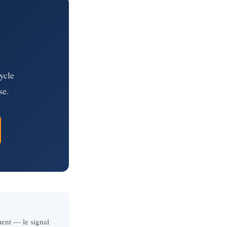
ycle
se.
ent — le signal