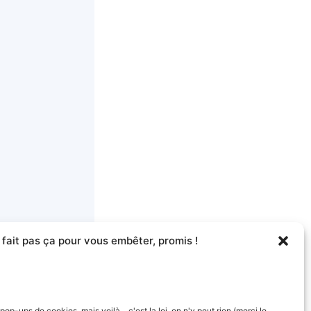
 fait pas ça pour vous embêter, promis !
-ups de cookies, mais voilà... c'est la loi, on n'y peut rien (merci le