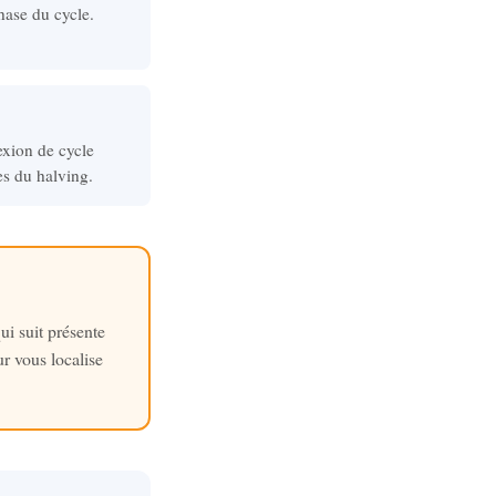
hase du cycle.
exion de cycle
es du halving.
i suit présente
r vous localise