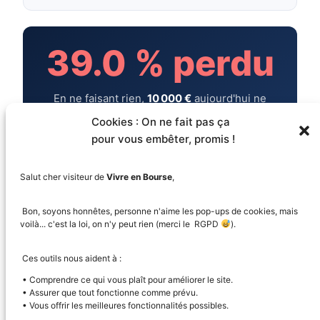
39.0 % perdu
En ne faisant rien,
10 000 €
aujourd'hui ne
vaudront plus que
6 103 €
dans 20 ans —
Cookies : On ne fait pas ça
rongés par l'inflation.
pour vous embêter, promis !
Investis en bourse, ces mêmes euros auraient
atteint
28 444 €
en pouvoir d'achat réel.
Salut cher visiteur de
Vivre en Bourse
,
Bon, soyons honnêtes, personne n'aime les pop-ups de cookies, mais
voilà... c'est la loi, on n'y peut rien (merci le RGPD
).
Ces outils nous aident à :
• Comprendre ce qui vous plaît pour améliorer le site.
• Assurer que tout fonctionne comme prévu.
Gagnez en bourse — Simplement, durablement et
• Vous offrir les meilleures fonctionnalités possibles.
éthiquement