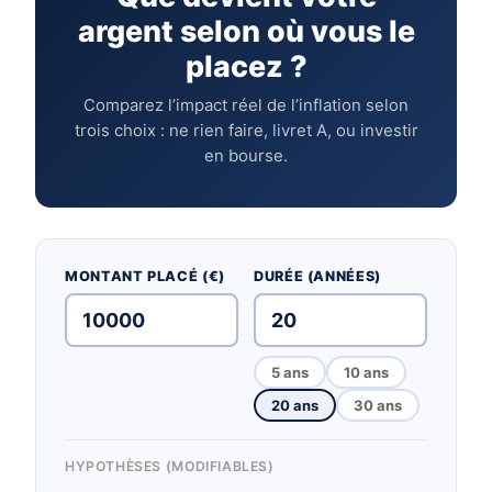
argent selon où vous le
placez ?
Comparez l’impact réel de l’inflation selon
trois choix : ne rien faire, livret A, ou investir
en bourse.
MONTANT PLACÉ (€)
DURÉE (ANNÉES)
5 ans
10 ans
20 ans
30 ans
HYPOTHÈSES (MODIFIABLES)