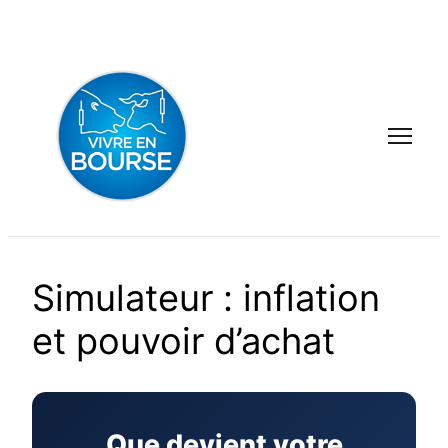
Aller
au
contenu
Simulateur : inflation
et pouvoir d’achat
Que devient votre