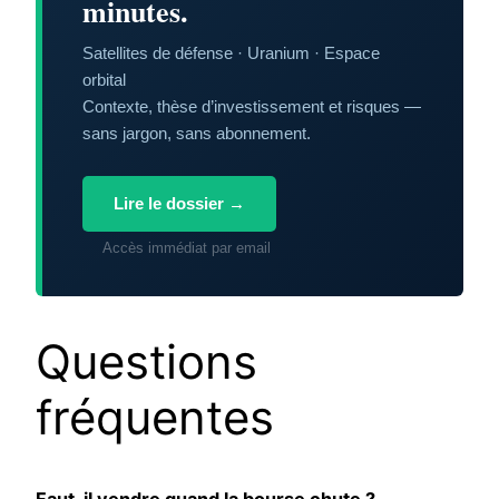
minutes.
Satellites de défense · Uranium · Espace
orbital
Contexte, thèse d’investissement et risques —
sans jargon, sans abonnement.
Lire le dossier →
Accès immédiat par email
Questions
fréquentes