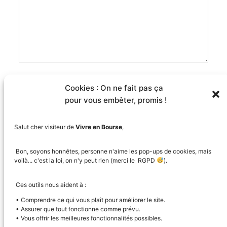
Nom
*
Cookies : On ne fait pas ça
pour vous embêter, promis !
E-mail
*
Salut cher visiteur de
Vivre en Bourse
,
Site web
Bon, soyons honnêtes, personne n'aime les pop-ups de cookies, mais
voilà... c'est la loi, on n'y peut rien (merci le RGPD
).
Enregistrer mon nom, mon e-mail et mon site
Ces outils nous aident à :
dans le navigateur pour mon prochain
• Comprendre ce qui vous plaît pour améliorer le site.
commentaire.
• Assurer que tout fonctionne comme prévu.
• Vous offrir les meilleures fonctionnalités possibles.