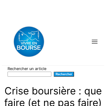
Aller
au
contenu
Rechercher un article
Rechercher
Crise boursière : que
faire (et ne pas faire)