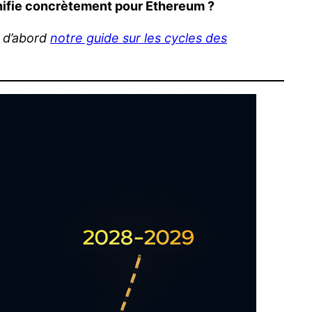
gnifie concrètement pour Ethereum ?
z d’abord
notre guide sur les cycles des