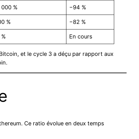
 000 %
−94 %
00 %
−82 %
 %
En cours
tcoin, et le cycle 3 a déçu par rapport aux
in.
e
Ethereum. Ce ratio évolue en deux temps