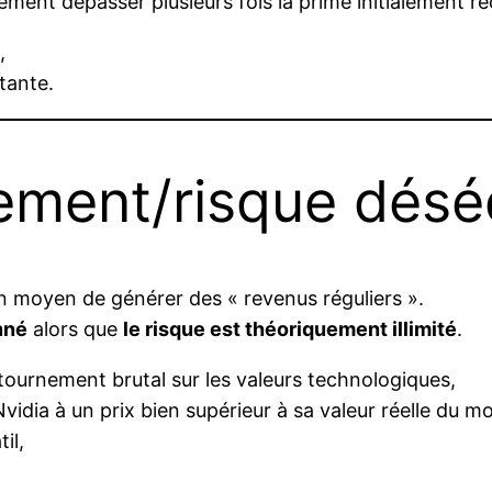
dement dépasser plusieurs fois la prime initialement re
,
rtante.
ement/risque déséq
 moyen de générer des « revenus réguliers ».
nné
alors que
le risque est théoriquement illimité
.
tournement brutal sur les valeurs technologiques,
vidia à un prix bien supérieur à sa valeur réelle du 
il,