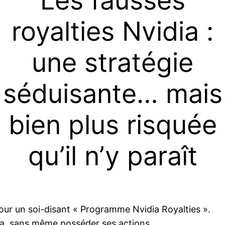
Les fausses
royalties Nvidia :
une stratégie
séduisante… mais
bien plus risquée
qu’il n’y paraît
pour un soi-disant « Programme Nvidia Royalties ».
ia, sans même posséder ses actions.