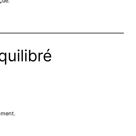
çue.
uilibré
moment.