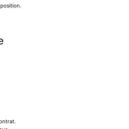
position.
e
contrat.