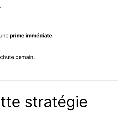
.
d’une
prime immédiate
.
é chute demain.
te stratégie