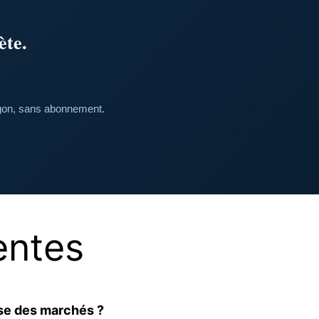
ète.
rgon, sans abonnement.
entes
sse des marchés ?