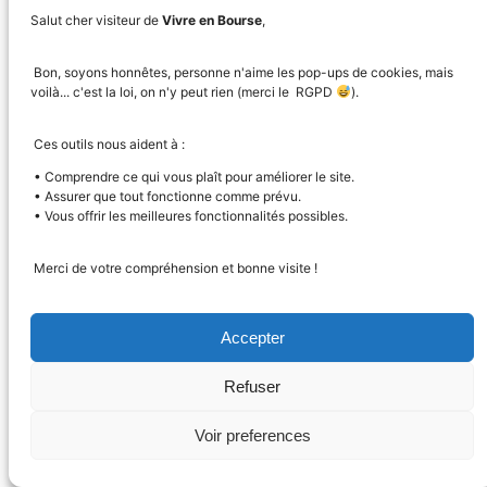
corrections, pas pendant. La patience est une
Salut cher visiteur de
Vivre en Bourse
,
stratégie à part entière, et l’une des plus sous-
Bon, soyons honnêtes, personne n'aime les pop-ups de cookies, mais
estimées.
voilà... c'est la loi, on n'y peut rien (merci le RGPD
).
Les graphiques
Ces outils nous aident à :
• Comprendre ce qui vous plaît pour améliorer le site.
fonctionnent-ils aussi
• Assurer que tout fonctionne comme prévu.
• Vous offrir les meilleures fonctionnalités possibles.
pour les ETF ?
Merci de votre compréhension et bonne visite !
Accepter
Absolument. L’analyse technique s’applique à tout
instrument liquide : actions, ETF, indices, crypto,
Refuser
matières premières. Les ETF ont même des
graphiques plus « propres » car ils lissent
Voir preferences
0
badges
naturellement les chocs spécifiques à une seule