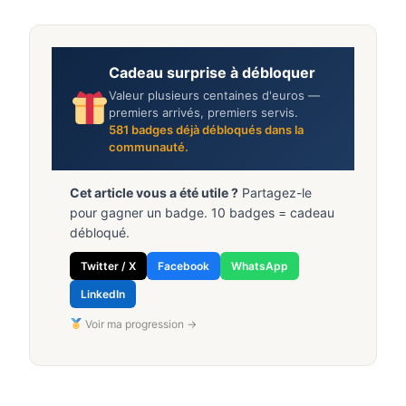
Cadeau surprise à débloquer
Valeur plusieurs centaines d'euros —
premiers arrivés, premiers servis.
581
badges déjà débloqués dans la
communauté.
Cet article vous a été utile ?
Partagez-le
pour gagner un badge. 10 badges = cadeau
débloqué.
Twitter / X
Facebook
WhatsApp
LinkedIn
Voir ma progression →