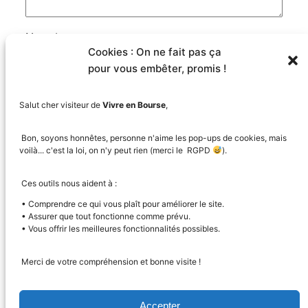
Nom
*
Cookies : On ne fait pas ça
pour vous embêter, promis !
E-mail
*
Salut cher visiteur de
Vivre en Bourse
,
Site web
Bon, soyons honnêtes, personne n'aime les pop-ups de cookies, mais
voilà... c'est la loi, on n'y peut rien (merci le RGPD
).
Enregistrer mon nom, mon e-mail et mon site
Ces outils nous aident à :
dans le navigateur pour mon prochain
• Comprendre ce qui vous plaît pour améliorer le site.
commentaire.
• Assurer que tout fonctionne comme prévu.
• Vous offrir les meilleures fonctionnalités possibles.
Prévenez-moi de tous les nouveaux
commentaires par e-mail.
Merci de votre compréhension et bonne visite !
Prévenez-moi de tous les nouveaux articles
par e-mail.
Accepter