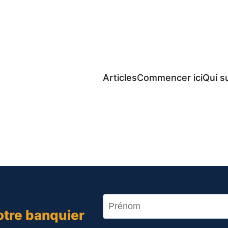
Articles
Commencer ici
Qui su
otre banquier