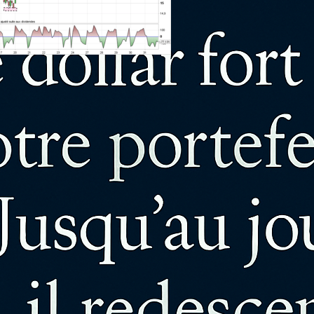
 détecter les vrais plus haut et les vrais
as
 graphique boursier, il y a des dizaines de
 creux et de petites pointes. Tous ne se
t…
rticle