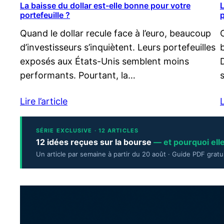
La baisse du dollar est-elle bonne pour votre
L
portefeuille ?
p
Quand le dollar recule face à l’euro, beaucoup
d’investisseurs s’inquiètent. Leurs portefeuilles
exposés aux États-Unis semblent moins
performants. Pourtant, la…
Lire l’article
L
SÉRIE EXCLUSIVE · 12 ARTICLES
12 idées reçues sur la bourse
— et pourquoi ell
Un article par semaine à partir du 20 août · Guide PDF gratu