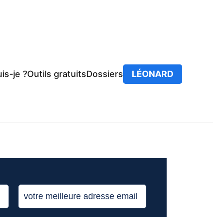
is-je ?
Outils gratuits
Dossiers
LÉONARD