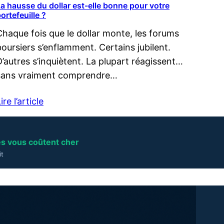
a hausse du dollar est-elle bonne pour votre
ortefeuille ?
Chaque fois que le dollar monte, les forums
boursiers s’enflamment. Certains jubilent.
D’autres s’inquiètent. La plupart réagissent…
sans vraiment comprendre…
ire l’article
es vous coûtent cher
it