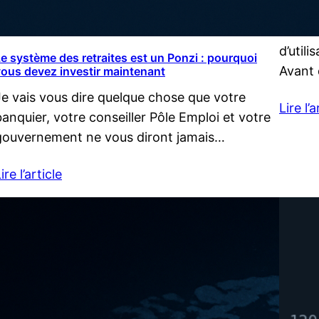
qui c’e
eToro 
d’util
e système des retraites est un Ponzi : pourquoi
Avant 
ous devez investir maintenant
Je vais vous dire quelque chose que votre
Lire l’a
banquier, votre conseiller Pôle Emploi et votre
gouvernement ne vous diront jamais…
ire l’article