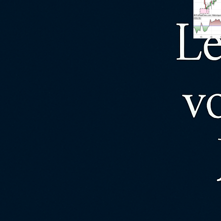
Comment
plus b
Sur un
petits
valen
Lire l’a