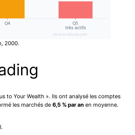
n, 2000.
rading
s to Your Wealth ». Ils ont analysé les comptes
rformé les marchés de
6,5 % par an
en moyenne.
l.